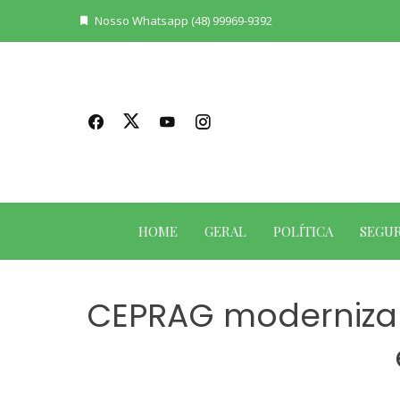
Skip
Nosso Whatsapp (48) 99969-9392
to
content
HOME
GERAL
POLÍTICA
SEGU
CEPRAG moderniza 