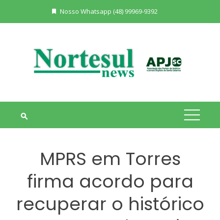
Skip
Nosso Whatsapp (48) 99969-9392
to
content
MPRS em Torres
firma acordo para
recuperar o histórico