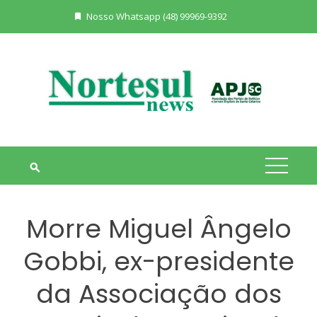
Skip
Nosso Whatsapp (48) 99969-9392
to
content
Morre Miguel Ângelo
Gobbi, ex-presidente
da Associação dos