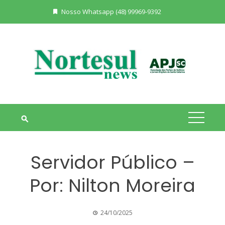
Skip
Nosso Whatsapp (48) 99969-9392
to
content
Servidor Público –
Por: Nilton Moreira
24/10/2025