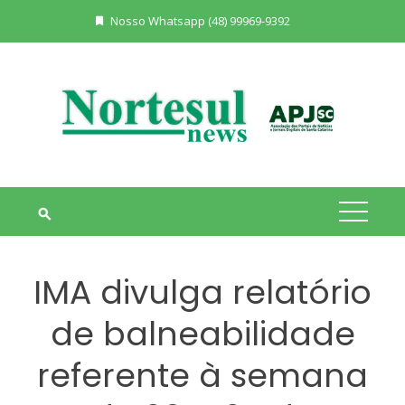
Skip
Nosso Whatsapp (48) 99969-9392
to
content
IMA divulga relatório
de balneabilidade
referente à semana