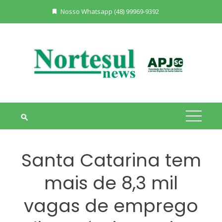
Skip
Nosso Whatsapp (48) 99969-9392
to
content
Santa Catarina tem
mais de 8,3 mil
vagas de emprego