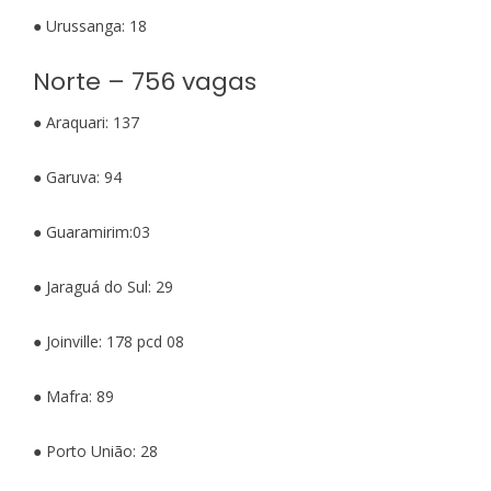
● Urussanga: 18
Norte – 756 vagas
● Araquari: 137
● Garuva: 94
● Guaramirim:03
● Jaraguá do Sul: 29
● Joinville: 178 pcd 08
● Mafra: 89
● Porto União: 28