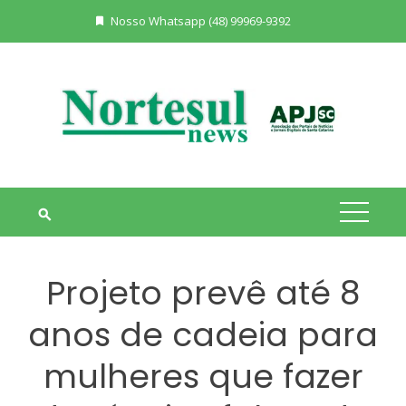
Skip
Nosso Whatsapp (48) 99969-9392
to
content
Projeto prevê até 8
anos de cadeia para
mulheres que fazer