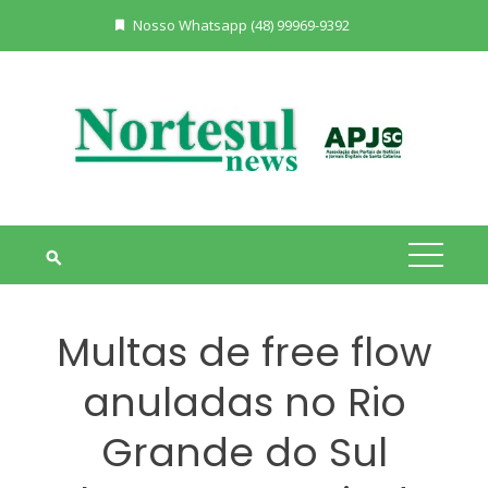
Skip
Nosso Whatsapp (48) 99969-9392
to
content
Multas de free flow
anuladas no Rio
Grande do Sul