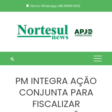
Skip
Nosso Whatsapp (48) 99969-9392
to
content
PM INTEGRA AÇÃO
CONJUNTA PARA
FISCALIZAR