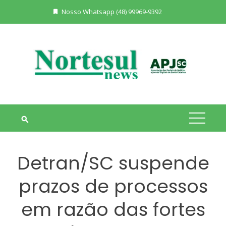
Skip
Nosso Whatsapp (48) 99969-9392
to
content
Detran/SC suspende
prazos de processos
em razão das fortes