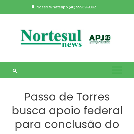
Skip
Nosso Whatsapp (48) 99969-9392
to
content
Passo de Torres
busca apoio federal
para conclusão do