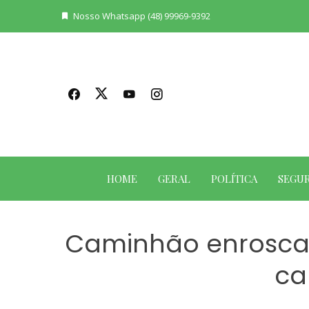
Skip
Nosso Whatsapp (48) 99969-9392
to
content
HOME
GERAL
POLÍTICA
SEGU
Caminhão enrosca e
ca