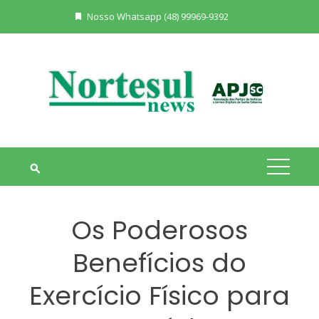
Skip
Nosso Whatsapp (48) 99969-9392
to
content
Os Poderosos
Benefícios do
Exercício Físico para