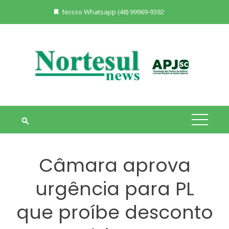
Skip
Nosso Whatsapp (48) 99969-9392
to
content
Câmara aprova
urgência para PL
que proíbe desconto