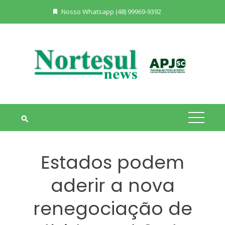
Skip
Nosso Whatsapp (48) 99969-9392
to
content
Estados podem
aderir a nova
renegociação de