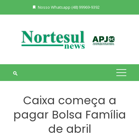
Skip
Nosso Whatsapp (48) 99969-9392
to
content
Caixa começa a
pagar Bolsa Família
de abril