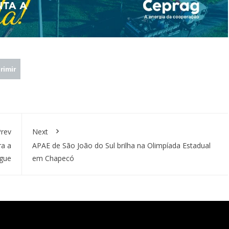
rimir
rev
Next
ra a
APAE de São João do Sul brilha na Olimpíada Estadual
gue
em Chapecó