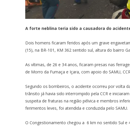
A forte neblina teria sido a causadora do acident
Dois homens ficaram feridos após um grave
engaveta
(15), na BR-101, KM 362 sentido sul, altura do bairro 
As vítimas, de 26 e 34 anos, ficaram presas nas ferra
de Morro da Fumaça e Içara, com apoio do SAMU, CCR Vi
Segundo os bombeiros, o acidente ocorreu por volta d
trânsito já havia sido interrompido pela CCR e inicia
suspeita de fraturas na região pélvica e membros infer
ferimentos leves, foi atendida e conduzida pelo SAMU.
O Congestionamento chegou a 6 km no sentido Sul e 4