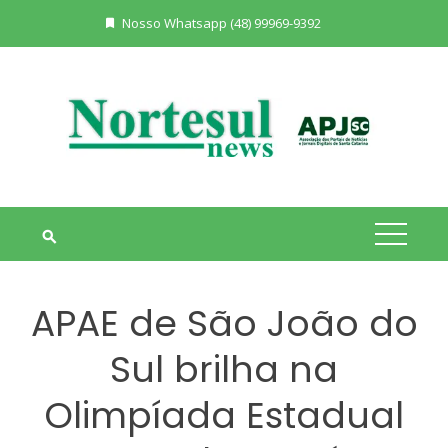
Skip
Nosso Whatsapp (48) 99969-9392
to
content
APAE de São João do
Sul brilha na
Olimpíada Estadual