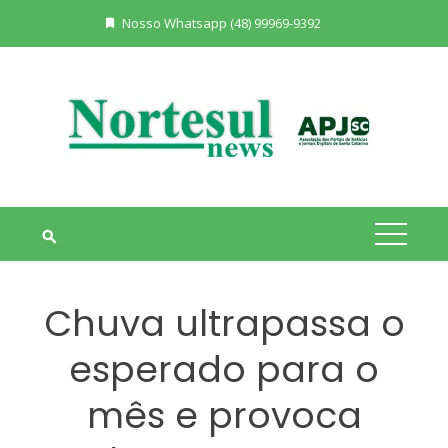
Skip
Nosso Whatsapp (48) 99969-9392
to
content
Chuva ultrapassa o
esperado para o
mês e provoca