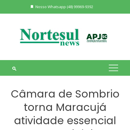
Skip
Nosso Whatsapp (48) 99969-9392
to
content
Câmara de Sombrio
torna Maracujá
atividade essencial