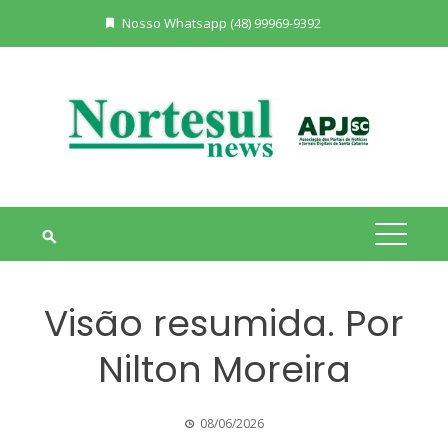
Skip
Nosso Whatsapp (48) 99969-9392
to
content
Visão resumida. Por
Nilton Moreira
08/06/2026