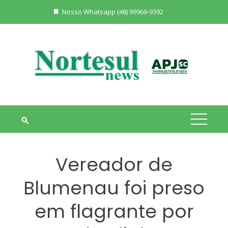
Skip
Nosso Whatsapp (48) 99969-9392
to
content
Vereador de
Blumenau foi preso
em flagrante por