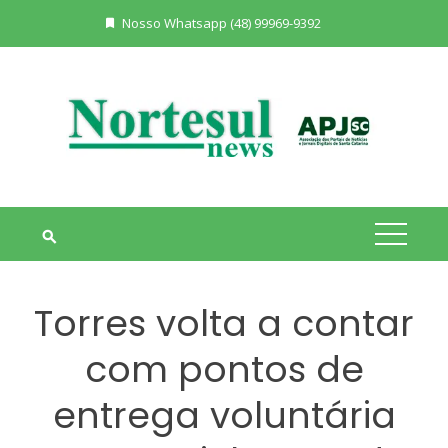
Skip
Nosso Whatsapp (48) 99969-9392
to
content
Torres volta a contar
com pontos de
entrega voluntária