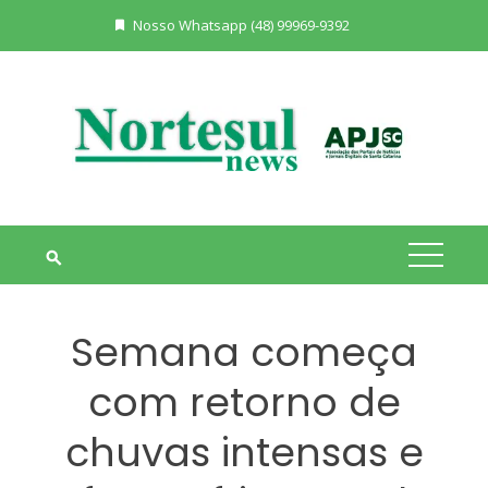
Skip
Nosso Whatsapp (48) 99969-9392
to
content
Semana começa
com retorno de
chuvas intensas e