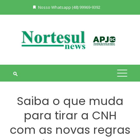
Skip
Nosso Whatsapp (48) 99969-9392
to
content
Saiba o que muda
para tirar a CNH
com as novas regras