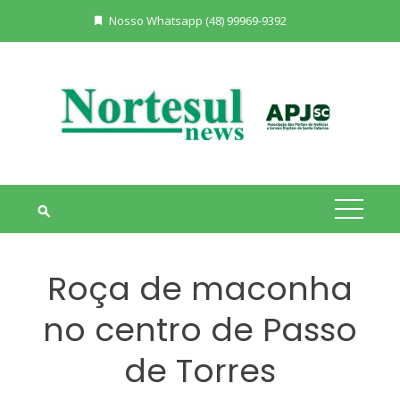
Skip
Nosso Whatsapp (48) 99969-9392
to
content
Roça de maconha
no centro de Passo
de Torres