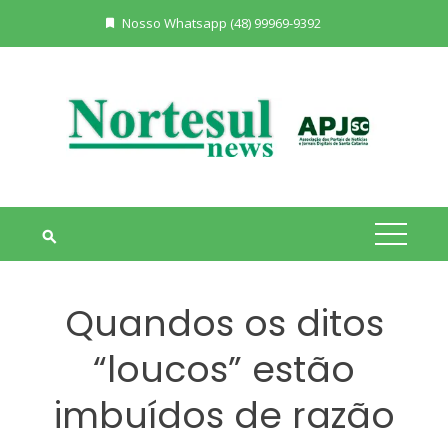
Skip
Nosso Whatsapp (48) 99969-9392
to
content
Quandos os ditos
“loucos” estão
imbuídos de razão