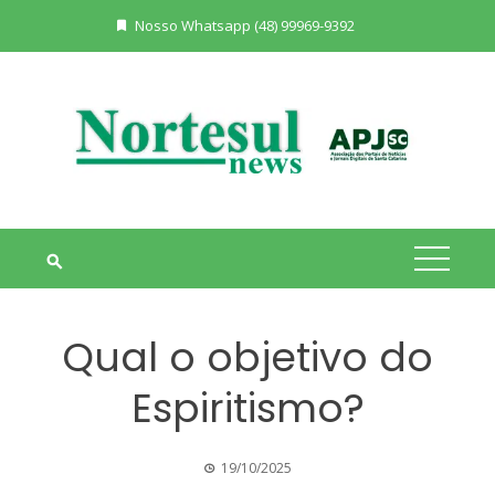
Skip
Nosso Whatsapp (48) 99969-9392
to
content
Qual o objetivo do
Espiritismo?
19/10/2025