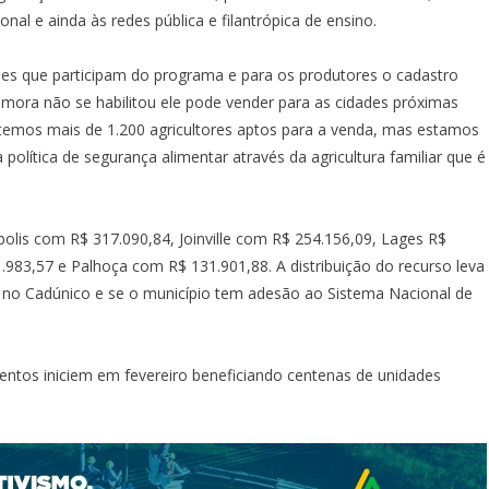
nal e ainda às redes pública e filantrópica de ensino.
ades que participam do programa e para os produtores o cadastro
 mora não se habilitou ele pode vender para as cidades próximas
 temos mais de 1.200 agricultores aptos para a venda, mas estamos
olítica de segurança alimentar através da agricultura familiar que é
polis com R$ 317.090,84, Joinville com R$ 254.156,09, Lages R$
.983,57 e Palhoça com R$ 131.901,88. A distribuição do recurso leva
s no Cadúnico e se o município tem adesão ao Sistema Nacional de
mentos iniciem em fevereiro beneficiando centenas de unidades