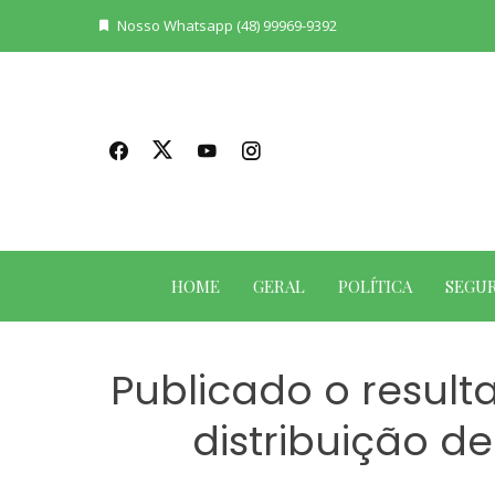
Skip
Nosso Whatsapp (48) 99969-9392
to
content
HOME
GERAL
POLÍTICA
SEGU
Publicado o result
distribuição d