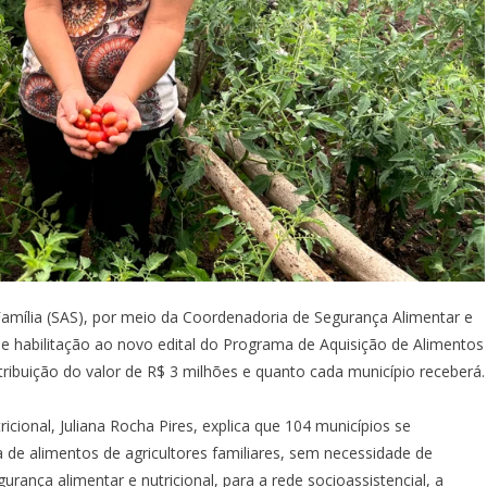
 Família (SAS), por meio da Coordenadoria de Segurança Alimentar e
o de habilitação ao novo edital do Programa de Aquisição de Alimentos
tribuição do valor de R$ 3 milhões e quanto cada município receberá.
cional, Juliana Rocha Pires, explica que 104 municípios se
a de alimentos de agricultores familiares, sem necessidade de
urança alimentar e nutricional, para a rede socioassistencial, a