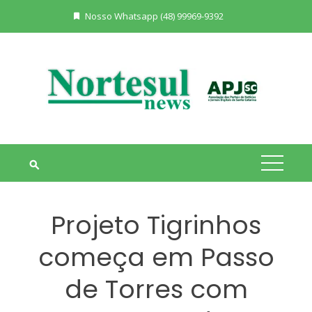
Skip
Nosso Whatsapp (48) 99969-9392
to
content
Projeto Tigrinhos
começa em Passo
de Torres com