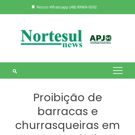
Skip
Nosso Whatsapp (48) 99969-9392
to
content
Proibição de
barracas e
churrasqueiras em