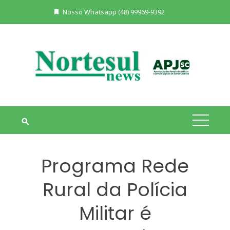
Skip
Nosso Whatsapp (48) 99969-9392
to
content
Programa Rede
Rural da Polícia
Militar é