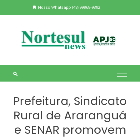
Skip
Nosso Whatsapp (48) 99969-9392
to
content
Prefeitura, Sindicato
Rural de Araranguá
e SENAR promovem