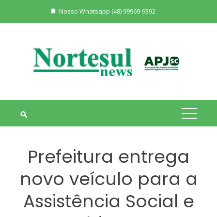
Skip
Nosso Whatsapp (48) 99969-9392
to
content
Prefeitura entrega
novo veículo para a
Assistência Social e