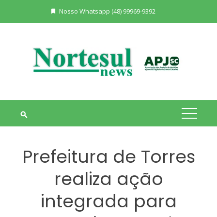
Skip
Nosso Whatsapp (48) 99969-9392
to
content
Prefeitura de Torres
realiza ação
integrada para