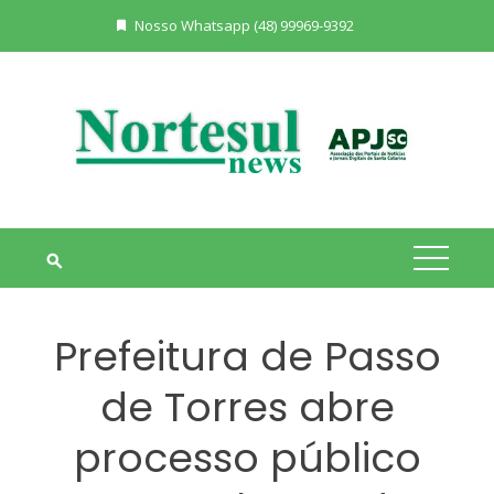
Skip
Nosso Whatsapp (48) 99969-9392
to
content
Prefeitura de Passo
de Torres abre
processo público