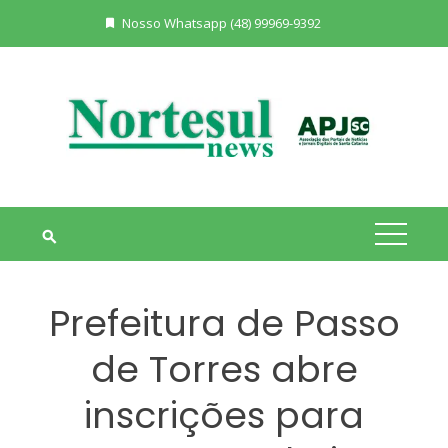
Skip
Nosso Whatsapp (48) 99969-9392
to
content
Prefeitura de Passo
de Torres abre
inscrições para