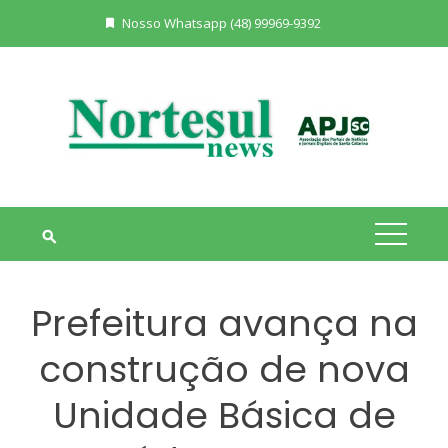
Skip
Nosso Whatsapp (48) 99969-9392
to
content
Prefeitura avança na
construção de nova
Unidade Básica de