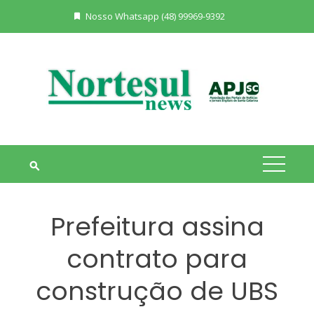
Skip
Nosso Whatsapp (48) 99969-9392
to
content
Prefeitura assina
contrato para
construção de UBS