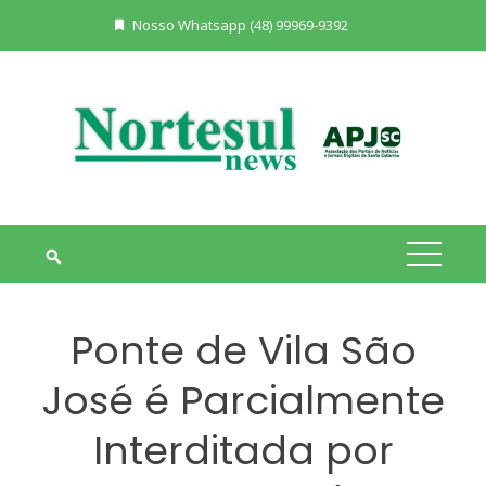
Skip
Nosso Whatsapp (48) 99969-9392
to
content
Ponte de Vila São
José é Parcialmente
Interditada por