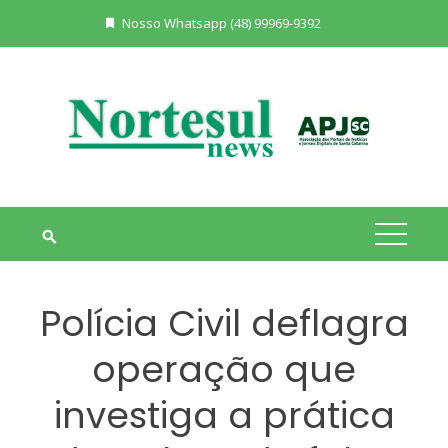
Skip
Nosso Whatsapp (48) 99969-9392
to
content
Polícia Civil deflagra
operação que
investiga a prática