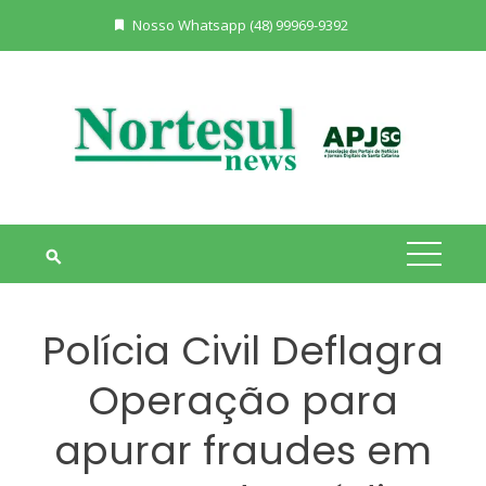
Skip
Nosso Whatsapp (48) 99969-9392
to
content
Polícia Civil Deflagra
Operação para
apurar fraudes em