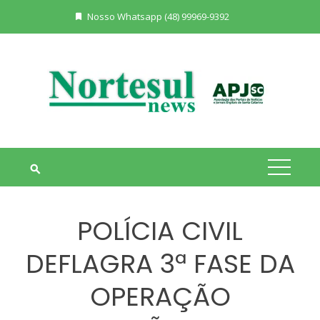
Skip
Nosso Whatsapp (48) 99969-9392
to
content
POLÍCIA CIVIL
DEFLAGRA 3ª FASE DA
OPERAÇÃO