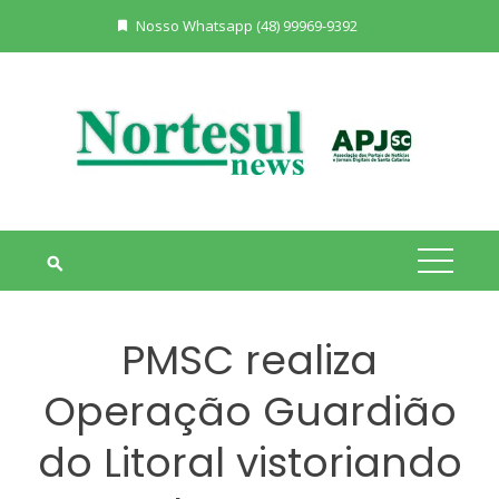
Skip
Nosso Whatsapp (48) 99969-9392
to
content
PMSC realiza
Operação Guardião
do Litoral vistoriando