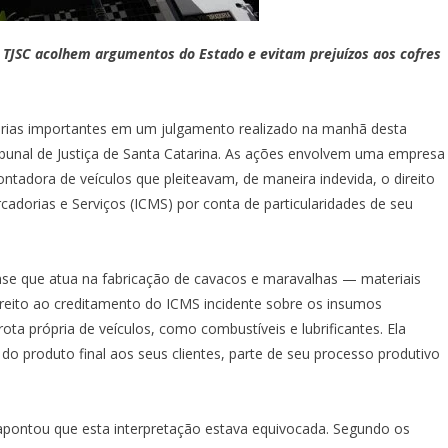
 TJSC acolhem argumentos do Estado e evitam prejuízos aos cofres
tárias importantes em um julgamento realizado na manhã desta
Tribunal de Justiça de Santa Catarina. As ações envolvem uma empresa
adora de veículos que pleiteavam, de maneira indevida, o direito
adorias e Serviços (ICMS) por conta de particularidades de seu
nse que atua na fabricação de cavacos e maravalhas — materiais
ireito ao creditamento do ICMS incidente sobre os insumos
ta própria de veículos, como combustíveis e lubrificantes. Ela
 do produto final aos seus clientes, parte de seu processo produtivo
 apontou que esta interpretação estava equivocada. Segundo os