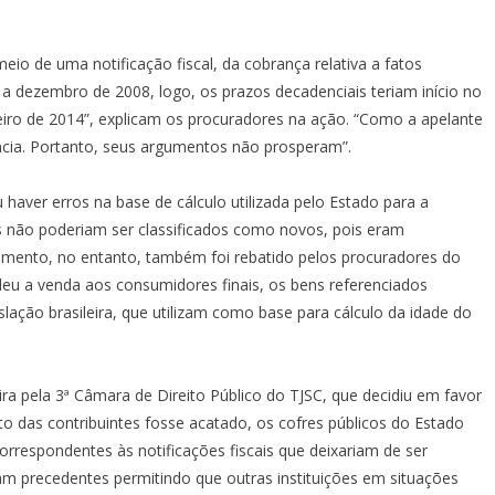
eio de uma notificação fiscal, da cobrança relativa a fatos
 dezembro de 2008, logo, os prazos decadenciais teriam início no
eiro de 2014”, explicam os procuradores na ação. “Como a apelante
ncia. Portanto, seus argumentos não prosperam”.
aver erros na base de cálculo utilizada pelo Estado para a
os não poderiam ser classificados como novos, pois eram
gumento, no entanto, também foi rebatido pelos procuradores do
eu a venda aos consumidores finais, os bens referenciados
slação brasileira, que utilizam como base para cálculo da idade do
ra pela 3ª Câmara de Direito Público do TJSC, que decidiu em favor
o das contribuintes fosse acatado, os cofres públicos do Estado
rrespondentes às notificações fiscais que deixariam de ser
am precedentes permitindo que outras instituições em situações