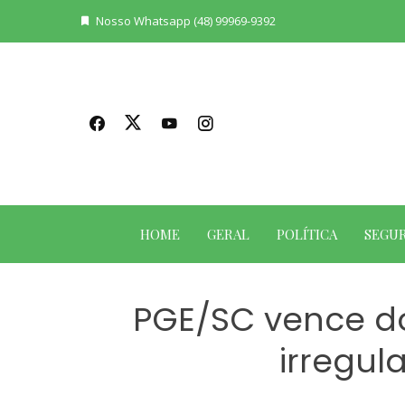
Skip
Nosso Whatsapp (48) 99969-9392
to
content
HOME
GERAL
POLÍTICA
SEGU
PGE/SC vence d
irregu