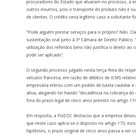
procuradores do Estado que atuaram no processo, a emp
outros insumos, pois o transporte do produto não é su
de clientes. O crédito seria legítimo caso a solicitant
“Pode alguém prestar serviços para si próprio? Não. Cl
sustentação oral junto à 3ª Câmara de Direito Públic
utilização dos referidos bens não justifica o direito ao
pode ser aplicado”.
O segundo processo julgado nesta terça-feira diz res
veículos francesa, em razão de débitos de ICMS relativ
empresária entrou com um pedido de tutela cautelar e 
ativa, alegando ter havido “decadência na cobrança do c
fora do prazo legal de cinco anos previsto no artigo 174
Em resposta, a PGE/SC destacou que a empresa deixou 
que neste caso aplica-se o disposto no artigo 173, inc
hipóteses, o prazo original de cinco anos passa a ser c