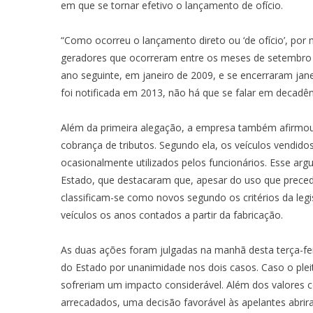
em que se tornar efetivo o lançamento de ofício.
“Como ocorreu o lançamento direto ou ‘de ofício’, por m
geradores que ocorreram entre os meses de setembro a
ano seguinte, em janeiro de 2009, e se encerraram jan
foi notificada em 2013, não há que se falar em decadê
Além da primeira alegação, a empresa também afirmou h
cobrança de tributos. Segundo ela, os veículos vendid
ocasionalmente utilizados pelos funcionários. Esse ar
Estado, que destacaram que, apesar do uso que preced
classificam-se como novos segundo os critérios da legi
veículos os anos contados a partir da fabricação.
As duas ações foram julgadas na manhã desta terça-fei
do Estado por unanimidade nos dois casos. Caso o pleit
sofreriam um impacto considerável. Além dos valores co
arrecadados, uma decisão favorável às apelantes abrir