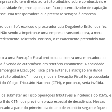
resa não tem direito ao crédito tributário sobre combustíveis e
a atividade-fim, mas apenas um fator potencializador de captação
e fosse uma transportadora que prestasse serviços à empresa.
aro que não”, explicou o procurador Luiz Dagoberto Brião, que fez
o. “Não sendo a impetrante uma empresa transportadora, a mera
 creditamento solicitado. Por isso, o ressarcimento pretendido não
peito a uma Execução Fiscal protocolada contra uma montadora de
os à venda de automóveis em território catarinense. A sociedade
embargos à Execução Fiscal para evitar sua inscrição em dívida
rédito tributário” — ou seja, que a Execução Fiscal foi protocolada
 do Código Tributário Nacional (CTN), e portanto, seria inválida.
de submeter ao Fisco operações tributáveis à incidência do ICMS, e
iso II do CTN, que prevê um prazo especial de decadência. Nessas
ontado a partir do primeiro dia do ano de exercício seguinte àquele