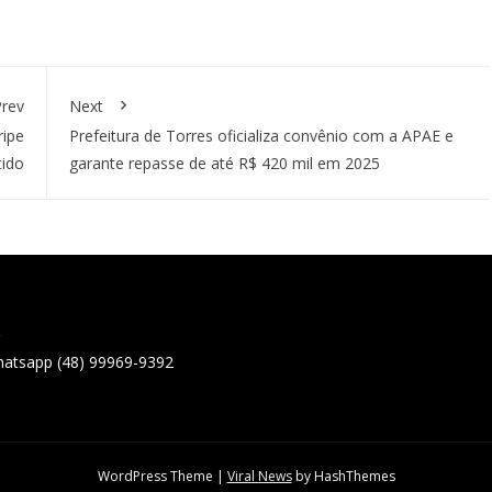
rev
Next
ripe
Prefeitura de Torres oficializa convênio com a APAE e
tido
garante repasse de até R$ 420 mil em 2025
o
hatsapp (48) 99969-9392
WordPress Theme
|
Viral News
by HashThemes