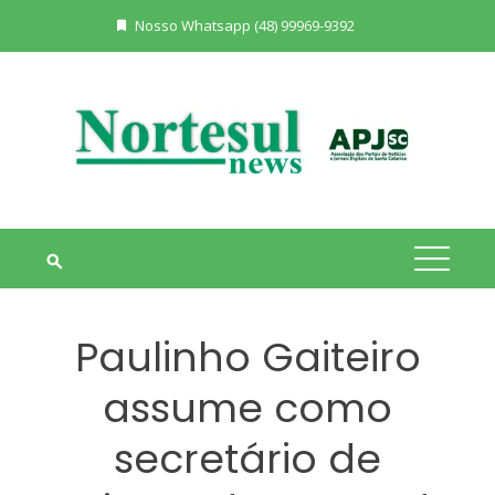
Skip
Nosso Whatsapp (48) 99969-9392
to
content
Paulinho Gaiteiro
assume como
secretário de