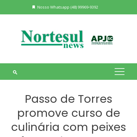
Skip
Nosso Whatsapp (48) 99969-9392
to
content
Passo de Torres
promove curso de
culinária com peixes