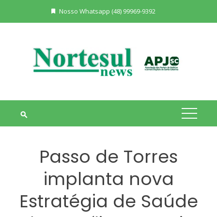
Skip
Nosso Whatsapp (48) 99969-9392
to
content
Passo de Torres
implanta nova
Estratégia de Saúde