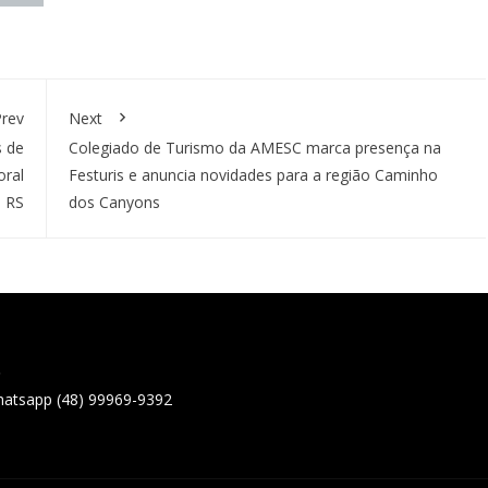
rev
Next
s de
Colegiado de Turismo da AMESC marca presença na
oral
Festuris e anuncia novidades para a região Caminho
o RS
dos Canyons
o
hatsapp (48) 99969-9392