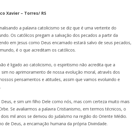
co Xavier – Torres/ RS
nalisando a palavra catolicismo se diz que é uma vertente do
undo. Os católicos pregam a salvação dos pecados a partir da
rendo em Jesus como Deus encarnado estará salvo de seus pecados,
o mundo, é o que acreditam os católicos.
não é ligado ao catolicismo, o espiritismo não acredita que a
 e sim no aprimoramento de nossa evolução moral, através dos
nossos pensamentos e atitudes, assim que vamos evoluindo e
.
de Deus, e sim um filho Dele como nós, mas com certeza muito mais
Orbe. Se avaliarmos a palavra Cristianismo, em termos técnicos, o
 dois mil anos se derivou do judaísmo na região do Oriente Médio.
Filho de Deus, a encarnação humana da própria Divindade.