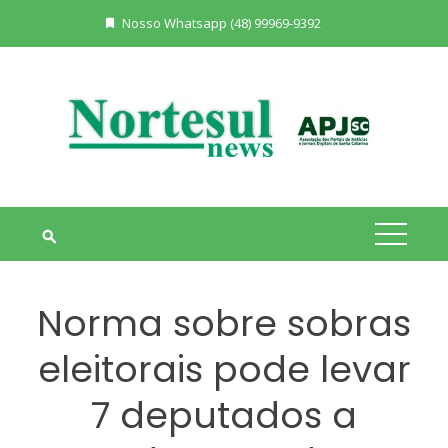
Skip
Nosso Whatsapp (48) 99969-9392
to
content
Norma sobre sobras
eleitorais pode levar
7 deputados a